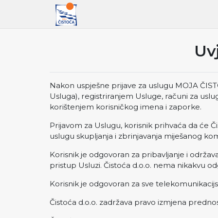
Uv
Nakon uspješne prijave za uslugu MOJA ČIS
Usluga), registriranjem Usluge, računi za usl
korištenjem korisničkog imena i zaporke.
Prijavom za Uslugu, korisnik prihvaća da će 
uslugu skupljanja i zbrinjavanja miješanog k
Korisnik je odgovoran za pribavljanje i održa
pristup Usluzi. Čistoća d.o.o. nema nikakvu o
Korisnik je odgovoran za sve telekomunikacijs
Čistoća d.o.o. zadržava pravo izmjena prednosti