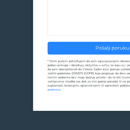
* Ovim putem potvrđujem da sam ispunjavanjem obrasca s
podaci prikupe i obrađuju isključivo u svrhu za koju su i p
da sam obaviješten/a da Čistoća Zadar d.o.o. posluje suk
zaštiti podataka 2016/679 (GDPR) koja propisuje da dani os
trećim osobama bez moje daljnje privole i da će biti čuv
zahtjevima Uredbe sve dok za tim postoji potreba ili ne 
suglasnosti, brisanjem, ograničenjem ili ispravkom podat
podataka
.