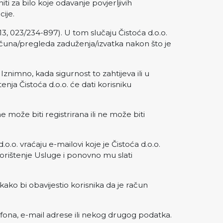
ti za bilo koje odavanje povjerljivih
ije.
3, 023/234-897). U tom slučaju Čistoća d.o.o.
una/pregleda zaduženja/izvatka nakon što je
Iznimno, kada sigurnost to zahtijeva ili u
enja Čistoća d.o.o. će dati korisniku
e može biti registrirana ili ne može biti
.o.o. vraćaju e-mailovi koje je Čistoća d.o.o.
 korištenje Usluge i ponovno mu slati
 kako bi obavijestio korisnika da je račun
lefona, e-mail adrese ili nekog drugog podatka.