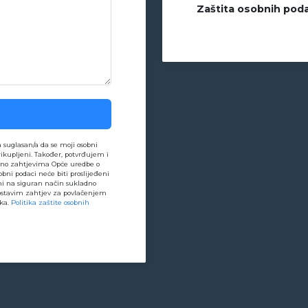
Zaštita osobnih pod
uglasan/a da se moji osobni
rikupljeni. Također, potvrđujem i
ladno zahtjevima Opće uredbe o
obni podaci neće biti proslijeđeni
ani na siguran način sukladno
postavim zahtjev za povlačenjem
aka.
Politika zaštite osobnih