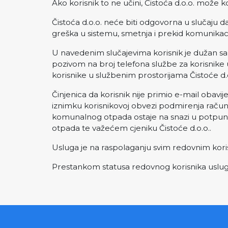
Ako korisnik to ne učini, Čistoća d.o.o. može kor
Čistoća d.o.o. neće biti odgovorna u slučaju d
greška u sistemu, smetnja i prekid komunikaci
U navedenim slučajevima korisnik je dužan sazn
pozivom na broj telefona službe za korisnike 
korisnike u službenim prostorijama Čistoće d
Činjenica da korisnik nije primio e-mail obavij
iznimku korisnikovoj obvezi podmirenja račun
komunalnog otpada ostaje na snazi u potpuno
otpada te važećem cjeniku Čistoće d.o.o..
Usluga je na raspolaganju svim redovnim korisn
Prestankom statusa redovnog korisnika usluga 