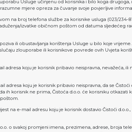
uporabu Usluge učinjenu od korisnika i bilo koga drugoga, ni
o razumne mjere opreza za čuvanje svoje povjerljive informac
vom na broj telefona službe za korisnike usluga (023/234-81
zaduženja/izvatke običnom poštom od datuma sljedećeg rač
ziva ili obustavljanja korištenja Usluge u bilo koje vrijeme. 
 slučaju zlouporabe ili korisnikove povrede ovih Uvjeta korišt
il adresa koju je korisnik pribavio neispravna, nevažeća, ili n
il adresa koju je korisnik pribavio neispravna, da se Čistoći d
 da ih korisnik ne prima, Čistoća d.o.o. će korisniku otkazati
 poštom.
jest na e-mail adresu koju je korisnik dostavio Čistoći d.o.o.,
d.o.o. o svakoj promjeni imena, prezimena, adrese, broja te