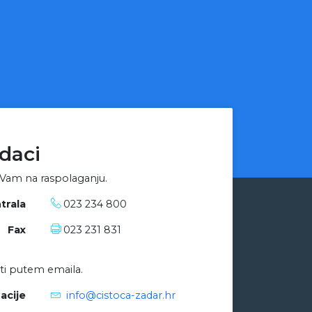
daci
 Vam na raspolaganju.
trala
023 234 800
Fax
023 231 831
ti putem emaila.
acije
info@cistoca-zadar.hr