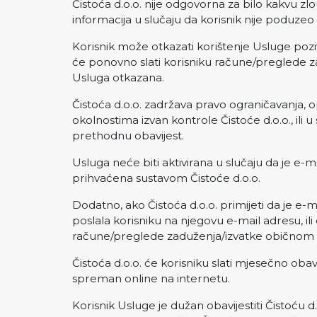
Čistoća d.o.o. nije odgovorna za bilo kakvu zlo
informacija u slučaju da korisnik nije poduze
Korisnik može otkazati korištenje Usluge pozi
će ponovno slati korisniku račune/preglede 
Usluga otkazana.
Čistoća d.o.o. zadržava pravo ograničavanja, opo
okolnostima izvan kontrole Čistoće d.o.o., ili u
prethodnu obavijest.
Usluga neće biti aktivirana u slučaju da je e-ma
prihvaćena sustavom Čistoće d.o.o.
Dodatno, ako Čistoća d.o.o. primijeti da je e-ma
poslala korisniku na njegovu e-mail adresu, ili
račune/preglede zaduženja/izvatke običnom
Čistoća d.o.o. će korisniku slati mjesečno obavi
spreman online na internetu.
Korisnik Usluge je dužan obavijestiti Čistoću 