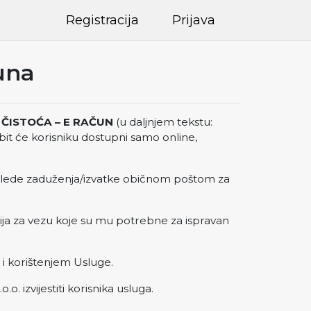
Registracija
Prijava
una
ČISTOĆA – E RAČUN
(u daljnjem tekstu:
bit će korisniku dostupni samo online,
reglede zaduženja/izvatke običnom poštom za
nija za vezu koje su mu potrebne za ispravan
 i korištenjem Usluge.
. izvijestiti korisnika usluga.