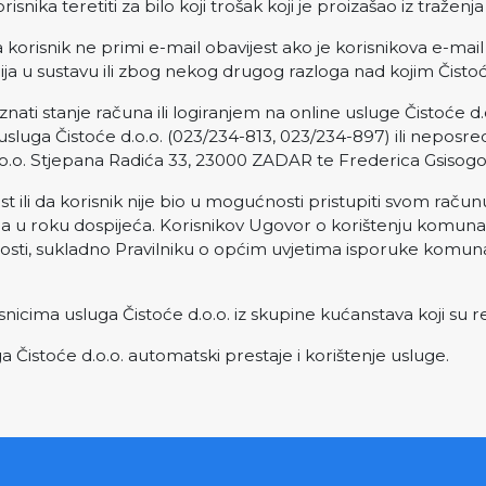
isnika teretiti za bilo koji trošak koji je proizašao iz traženja
a korisnik ne primi e-mail obavijest ako je korisnikova e-mai
ja u sustavu ili zbog nekog drugog razloga nad kojim Čisto
ati stanje računa ili logiranjem na online usluge Čistoće d.
usluga Čistoće d.o.o. (023/234-813, 023/234-897) ili nepos
.o.o. Stjepana Radića 33, 23000 ZADAR te Frederica Gsisog
est ili da korisnik nije bio u mogućnosti pristupiti svom rač
a u roku dospijeća. Korisnikov Ugovor o korištenju komunal
sti, sukladno Pravilniku o općim uvjetima isporuke komun
icima usluga Čistoće d.o.o. iz skupine kućanstava koji su re
Čistoće d.o.o. automatski prestaje i korištenje usluge.