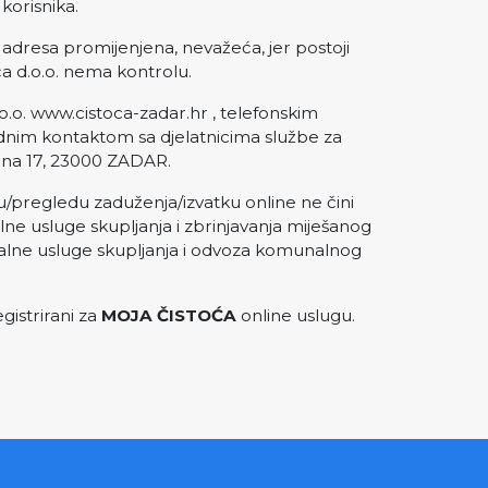
 korisnika.
l adresa promijenjena, nevažeća, jer postoji
ća d.o.o. nema kontrolu.
o.o. www.cistoca-zadar.hr , telefonskim
rednim kontaktom sa djelatnicima službe za
ona 17, 23000 ZADAR.
unu/pregledu zaduženja/izvatku online ne čini
ne usluge skupljanja i zbrinjavanja miješanog
alne usluge skupljanja i odvoza komunalnog
gistrirani za
MOJA ČISTOĆA
online uslugu.