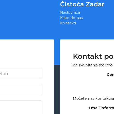
Čistoća Zadar
Naslovnica
Kako do nas
Kontakti
Kontakt po
Za sva pitanja stojimo
efon
Cen
Možete nas kontaktira
Email inform