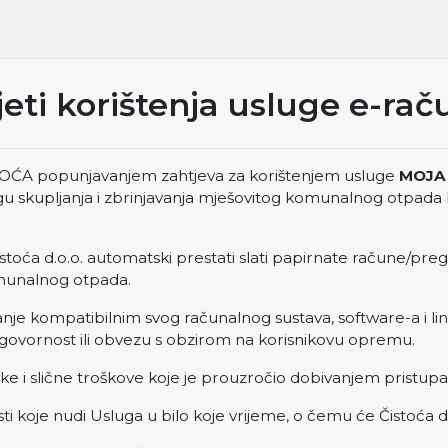
jeti korištenja usluge e-rač
TOĆA popunjavanjem zahtjeva za korištenjem usluge
MOJA 
ugu skupljanja i zbrinjavanja mješovitog komunalnog otpada 
Čistoća d.o.o. automatski prestati slati papirnate račune/p
omunalnog otpada.
vanje kompatibilnim svog računalnog sustava, software-a i li
dgovornost ili obvezu s obzirom na korisnikovu opremu.
ke i slične troškove koje je prouzročio dobivanjem pristupa
 koje nudi Usluga u bilo koje vrijeme, o čemu će Čistoća d.o.o